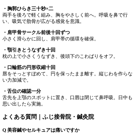
・胸郭ひらき三十秒×二
両手を後ろで軽く組み、胸をやさしく前へ。呼吸を鼻で行
い、吸気で肋骨が広がる感覚を意識。
・肩甲骨サークル前後十回ずつ
小さく滑らかに回し、肩甲帯の循環を確保。
・顎引きとうなずき十回
枕の上で小さくうなずき、後頭下のこわばりをオフ。
・口輪筋の円形収縮十回
唇をそっとすぼめて、円を保ったまま離す。縦じわを作らな
い力加減で。
・舌位の確認一分
舌先を上顎のスポットに置き、口唇は閉じて鼻呼吸。日中も
思い出したら実施。
よくある質問｜ふじ接骨院・鍼灸院
Q 美容鍼やセルキュアは痛いですか