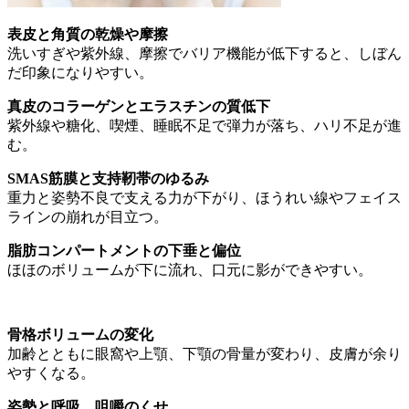
表皮と角質の乾燥や摩擦
洗いすぎや紫外線、摩擦でバリア機能が低下すると、しぼん
だ印象になりやすい。
真皮のコラーゲンとエラスチンの質低下
紫外線や糖化、喫煙、睡眠不足で弾力が落ち、ハリ不足が進
む。
SMAS筋膜と支持靭帯のゆるみ
重力と姿勢不良で支える力が下がり、ほうれい線やフェイス
ラインの崩れが目立つ。
脂肪コンパートメントの下垂と偏位
ほほのボリュームが下に流れ、口元に影ができやすい。
骨格ボリュームの変化
加齢とともに眼窩や上顎、下顎の骨量が変わり、皮膚が余り
やすくなる。
姿勢と呼吸、咀嚼のくせ