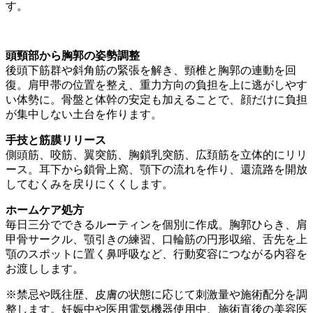
す。
頭頸部から胸郭の姿勢調整
後頭下筋群や斜角筋の緊張を解き、頸椎と胸郭の連動を回
復。肩甲帯の位置を整え、重力方向の負担を上に逃がしやす
い体勢に。骨盤と体幹の安定も加えることで、顔だけに負担
が集中しない土台を作ります。
手技と筋膜リリース
側頭筋、咬筋、翼突筋、胸鎖乳突筋、広頚筋を立体的にリリ
ース。耳下から鎖骨上窩、顎下の流れを作り、還流路を開放
してむくみを戻りにくくします。
ホームケア処方
毎日三分でできるルーティンを個別に作成。胸郭ひらき、肩
甲骨サークル、顎引きの練習、口輪筋の円形収縮、舌先を上
顎のスポットに置く鼻呼吸など、行動変容につながる内容を
お渡しします。
※禁忌や既往歴、皮膚の状態に応じて刺激量や施術配分を調
整します。妊娠中や医用電気機器使用中、施術直後の美容医