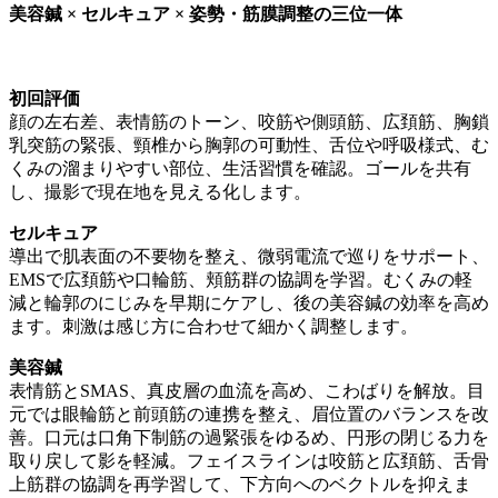
美容鍼 × セルキュア × 姿勢・筋膜調整の三位一体
初回評価
顔の左右差、表情筋のトーン、咬筋や側頭筋、広頚筋、胸鎖
乳突筋の緊張、頸椎から胸郭の可動性、舌位や呼吸様式、む
くみの溜まりやすい部位、生活習慣を確認。ゴールを共有
し、撮影で現在地を見える化します。
セルキュア
導出で肌表面の不要物を整え、微弱電流で巡りをサポート、
EMSで広頚筋や口輪筋、頬筋群の協調を学習。むくみの軽
減と輪郭のにじみを早期にケアし、後の美容鍼の効率を高め
ます。刺激は感じ方に合わせて細かく調整します。
美容鍼
表情筋とSMAS、真皮層の血流を高め、こわばりを解放。目
元では眼輪筋と前頭筋の連携を整え、眉位置のバランスを改
善。口元は口角下制筋の過緊張をゆるめ、円形の閉じる力を
取り戻して影を軽減。フェイスラインは咬筋と広頚筋、舌骨
上筋群の協調を再学習して、下方向へのベクトルを抑えま