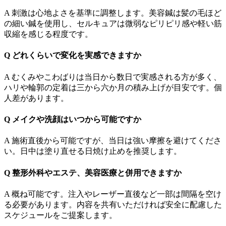
A 刺激は心地よさを基準に調整します。美容鍼は髪の毛ほど
の細い鍼を使用し、セルキュアは微弱なピリピリ感や軽い筋
収縮を感じる程度です。
Q どれくらいで変化を実感できますか
A むくみやこわばりは当日から数日で実感される方が多く、
ハリや輪郭の定着は三から六か月の積み上げが目安です。個
人差があります。
Q メイクや洗顔はいつから可能ですか
A 施術直後から可能ですが、当日は強い摩擦を避けてくださ
い。日中は塗り直せる日焼け止めを推奨します。
Q 整形外科やエステ、美容医療と併用できますか
A 概ね可能です。注入やレーザー直後など一部は間隔を空け
る必要があります。内容を共有いただければ安全に配慮した
スケジュールをご提案します。