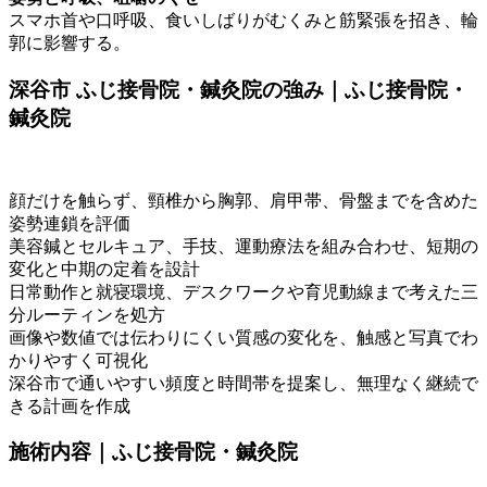
スマホ首や口呼吸、食いしばりがむくみと筋緊張を招き、輪
郭に影響する。
深谷市 ふじ接骨院・鍼灸院の強み｜ふじ接骨院・
鍼灸院
顔だけを触らず、頸椎から胸郭、肩甲帯、骨盤までを含めた
姿勢連鎖を評価
美容鍼とセルキュア、手技、運動療法を組み合わせ、短期の
変化と中期の定着を設計
日常動作と就寝環境、デスクワークや育児動線まで考えた三
分ルーティンを処方
画像や数値では伝わりにくい質感の変化を、触感と写真でわ
かりやすく可視化
深谷市で通いやすい頻度と時間帯を提案し、無理なく継続で
きる計画を作成
施術内容｜ふじ接骨院・鍼灸院