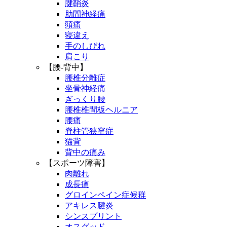
腱鞘炎
肋間神経痛
頭痛
寝違え
手のしびれ
肩こり
【腰-背中】
腰椎分離症
坐骨神経痛
ぎっくり腰
腰椎椎間板ヘルニア
腰痛
脊柱管狭窄症
猫背
背中の痛み
【スポーツ障害】
肉離れ
成長痛
グロインペイン症候群
アキレス腱炎
シンスプリント
オスグッド