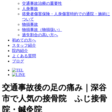
交通事故治療の重要性
人身事故
搭乗者傷害保険・人身傷害特約での通院・施術に
ついて
物損事故
物損事故（物損扱い）
過失割合の高い方へ
初めての方へ
スタッフ紹介
院内紹介
よくある質問
ブログ
交通事故後の足の痛み｜深谷
市で人気の接骨院 ふじ接骨
院・鍼灸院