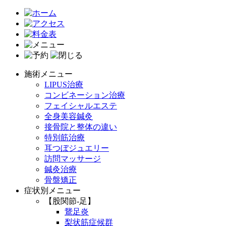
施術メニュー
LIPUS治療
コンビネーション治療
フェイシャルエステ
全身美容鍼灸
接骨院と整体の違い
特別筋治療
耳つぼジュエリー
訪問マッサージ
鍼灸治療
骨盤矯正
症状別メニュー
【股関節-足】
鵞足炎
梨状筋症候群