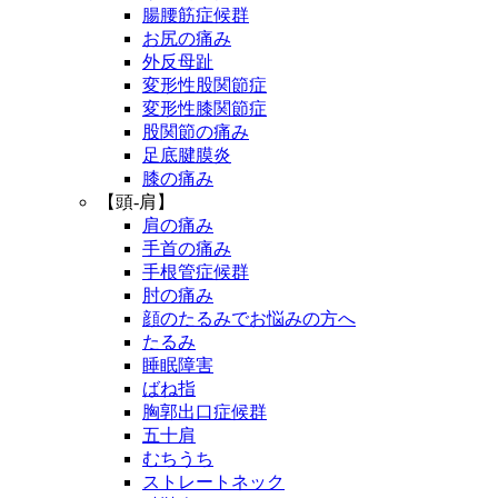
腸腰筋症候群
お尻の痛み
外反母趾
変形性股関節症
変形性膝関節症
股関節の痛み
足底腱膜炎
膝の痛み
【頭-肩】
肩の痛み
手首の痛み
手根管症候群
肘の痛み
顔のたるみでお悩みの方へ
たるみ
睡眠障害
ばね指
胸郭出口症候群
五十肩
むちうち
ストレートネック