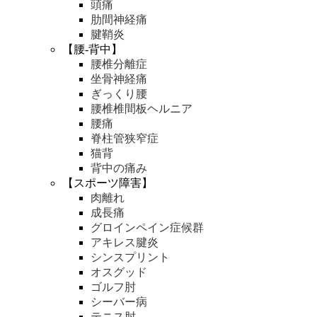
頭痛
肋間神経痛
腱鞘炎
【腰-背中】
腰椎分離症
坐骨神経痛
ぎっくり腰
腰椎椎間板ヘルニア
腰痛
脊柱管狭窄症
猫背
背中の痛み
【スポーツ障害】
肉離れ
成長痛
グロインペイン症候群
アキレス腱炎
シンスプリント
オスグッド
ゴルフ肘
シーバー病
テニス肘