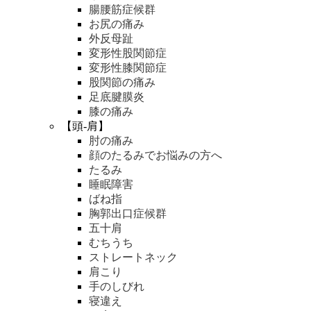
腸腰筋症候群
お尻の痛み
外反母趾
変形性股関節症
変形性膝関節症
股関節の痛み
足底腱膜炎
膝の痛み
【頭-肩】
肘の痛み
顔のたるみでお悩みの方へ
たるみ
睡眠障害
ばね指
胸郭出口症候群
五十肩
むちうち
ストレートネック
肩こり
手のしびれ
寝違え