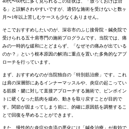
40代〜60代に多く見られるこの症状は、「放っておけば治
る」と誤解されやすいですが、適切な施術を受けないと数ヶ
月〜1年以上苦しむケースも少なくありません。
そこでおすすめしたいのが、深谷市のふじ接骨院・鍼灸院で
受けられる五十肩専門の施術プログラムです。当院では、痛
みの一時的な緩和にとどまらず、「なぜその痛みが出ている
のか？」という根本原因の解消に重点を置いた多角的なアプ
ローチを行っています。
まず、おすすめなのが当院独自の「特別筋治療」です。これ
は肩の深層部にあるインナーマッスルや、炎症の起こってい
る筋膜・腱に対して直接アプローチする施術で、ピンポイン
トに硬くなった筋肉を緩め、動きを取り戻すことが目的で
す。関節が固まってしまう前に、的確に原因筋を調整するこ
とで回復を早めることができます。
また、慢性的な炎症や血流の悪化には「鍼灸治療」が有効で