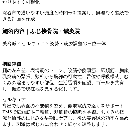
かりやすく可視化
深谷市で通いやすい頻度と時間帯を提案し、無理なく継続で
きる計画を作成
施術内容｜ふじ接骨院・鍼灸院
美容鍼 × セルキュア × 姿勢・筋膜調整の三位一体
初回評価
顔の左右差、表情筋のトーン、咬筋や側頭筋、広頚筋、胸鎖
乳突筋の緊張、頸椎から胸郭の可動性、舌位や呼吸様式、む
くみの溜まりやすい部位、生活習慣を確認。ゴールを共有
し、撮影で現在地を見える化します。
セルキュア
導出で肌表面の不要物を整え、微弱電流で巡りをサポート、
EMSで広頚筋や口輪筋、頬筋群の協調を学習。むくみの軽
減と輪郭のにじみを早期にケアし、後の美容鍼の効率を高め
ます。刺激は感じ方に合わせて細かく調整します。