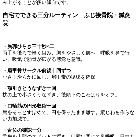
み上がることが多い傾向です。
自宅でできる三分ルーティン｜ふじ接骨院・鍼灸
院
・胸郭ひらき三十秒×二
両手を後ろで軽く組み、胸をやさしく前へ。呼吸を鼻で行
い、吸気で肋骨が広がる感覚を意識。
・肩甲骨サークル前後十回ずつ
小さく滑らかに回し、肩甲帯の循環を確保。
・顎引きとうなずき十回
枕の上で小さくうなずき、後頭下のこわばりをオフ。
・口輪筋の円形収縮十回
唇をそっとすぼめて、円を保ったまま離す。縦じわを作らな
い力加減で。
・舌位の確認一分
舌先を上顎のスポットに置き、口唇は閉じて鼻呼吸。日中も