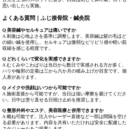
思い出したら実施。
よくある質問｜ふじ接骨院・鍼灸院
Q
美容鍼やセルキュアは痛いですか
A 刺激は心地よさを基準に調整します。美容鍼は髪の毛ほど
の細い鍼を使用し、セルキュアは微弱なピリピリ感や軽い筋
収縮を感じる程度です。
Q どれくらいで変化を実感できますか
A むくみやこわばりは当日から数日で実感される方が多く、
ハリや輪郭の定着は三から六か月の積み上げが目安です。個
人差があります。
Q メイクや洗顔はいつから可能ですか
A 施術直後から可能ですが、当日は強い摩擦を避けてくださ
い。日中は塗り直せる日焼け止めを推奨します。
Q 整形外科やエステ、美容医療と併用できますか
A 概ね可能です。注入やレーザー直後など一部は間隔を空け
る必要があります。内容を共有いただければ安全に配慮した
スケジュールをご提案します。