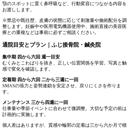
顎のスポットに置く鼻呼吸など、行動変容につながる内容を
お渡しします。
※禁忌や既往歴、皮膚の状態に応じて刺激量や施術配分を調
整します。妊娠中や医用電気機器使用中、施術直後の美容医
療との重複などは事前に必ずご相談ください。
通院目安とプラン｜ふじ接骨院・鍼灸院
集中期 四から六回 週一目安
むくみとこわばりを抜き、正しい位置関係を学習。写真と触
感で変化を確認します。
定着期 四から六回 二から三週に一回
SMASの張力と姿勢連鎖を安定させ、戻りにくさを作りま
す。
メンテナンス 三から四週に一回
仕事量や季節イベントに合わせて微調整。大切な予定の前は
計画的に実施します。
個人差はありますが、質感や輪郭の定着は三から六か月で積