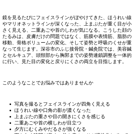
鏡を見るたびにフェイスラインがぼやけてきた、ほうれい線
やマリオネットラインが深くなった、上まぶたが重く目が小
さく見える、二重あごや首のしわが気になる。こうした顔の
たるみは、皮膚だけの問題ではなく、筋膜や表情筋、脂肪の
移動、骨格ボリュームの変化、そして姿勢と呼吸のくせが重
なって生じます。深谷市のふじ接骨院・鍼灸院では、美容鍼
とセルキュア、頭頸部から胸郭までの姿勢連鎖調整を一体的
に行い、見た目の変化と戻りにくさの両立を目指します。
このようなことでお悩みではありませんか
写真を撮るとフェイスラインが四角く見える
ほうれい線や口角の影が濃くなった
上まぶたの重さや目の開きにくさを感じる
二重あごや首の横しわが目立つ
夕方にむくみやだるさが強くなる