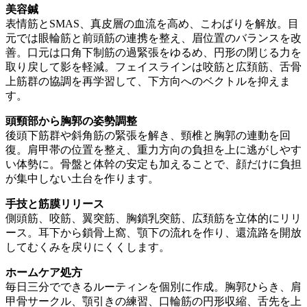
美容鍼
表情筋とSMAS、真皮層の血流を高め、こわばりを解放。目
元では眼輪筋と前頭筋の連携を整え、眉位置のバランスを改
善。口元は口角下制筋の過緊張をゆるめ、円形の閉じる力を
取り戻して影を軽減。フェイスラインは咬筋と広頚筋、舌骨
上筋群の協調を再学習して、下方向へのベクトルを抑えま
す。
頭頸部から胸郭の姿勢調整
後頭下筋群や斜角筋の緊張を解き、頸椎と胸郭の連動を回
復。肩甲帯の位置を整え、重力方向の負担を上に逃がしやす
い体勢に。骨盤と体幹の安定も加えることで、顔だけに負担
が集中しない土台を作ります。
手技と筋膜リリース
側頭筋、咬筋、翼突筋、胸鎖乳突筋、広頚筋を立体的にリリ
ース。耳下から鎖骨上窩、顎下の流れを作り、還流路を開放
してむくみを戻りにくくします。
ホームケア処方
毎日三分でできるルーティンを個別に作成。胸郭ひらき、肩
甲骨サークル、顎引きの練習、口輪筋の円形収縮、舌先を上