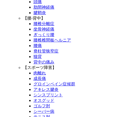
頭痛
肋間神経痛
腱鞘炎
【腰-背中】
腰椎分離症
坐骨神経痛
ぎっくり腰
腰椎椎間板ヘルニア
腰痛
脊柱管狭窄症
猫背
背中の痛み
【スポーツ障害】
肉離れ
成長痛
グロインペイン症候群
アキレス腱炎
シンスプリント
オスグッド
ゴルフ肘
シーバー病
テニス肘