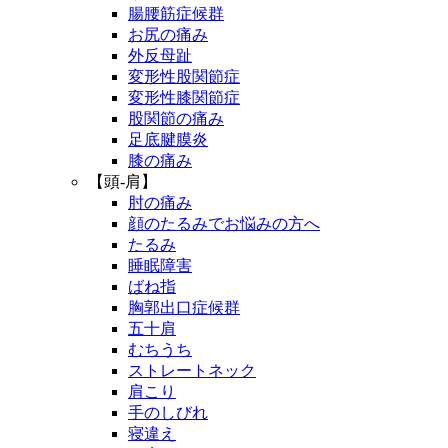
腸腰筋症候群
お尻の痛み
外反母趾
変形性股関節症
変形性膝関節症
股関節の痛み
足底腱膜炎
膝の痛み
【頭-肩】
肘の痛み
顔のたるみでお悩みの方へ
たるみ
睡眠障害
ばね指
胸郭出口症候群
五十肩
むちうち
ストレートネック
肩こり
手のしびれ
寝違え