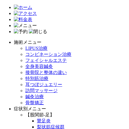
施術メニュー
LIPUS治療
コンビネーション治療
フェイシャルエステ
全身美容鍼灸
接骨院と整体の違い
特別筋治療
耳つぼジュエリー
訪問マッサージ
鍼灸治療
骨盤矯正
症状別メニュー
【股関節-足】
鵞足炎
梨状筋症候群